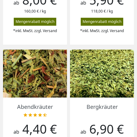
ab
ab
160,00 € / kg
118,00 € / kg
Mengenrabatt möglich
Mengenrabatt möglich
*inkl. MwSt. zzgl. Versand
*inkl. MwSt. zzgl. Versand
Abendkräuter
Bergkräuter





4,40 €
6,90 €
Preis
Preis
ab
ab