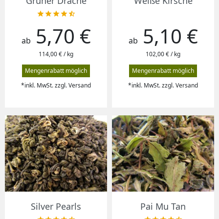
Grüner Drache
Weiße Kirsche





5,70 €
5,10 €
Preis
Preis
ab
ab
114,00 € / kg
102,00 € / kg
Mengenrabatt möglich
Mengenrabatt möglich
*inkl. MwSt. zzgl. Versand
*inkl. MwSt. zzgl. Versand
Silver Pearls
Pai Mu Tan