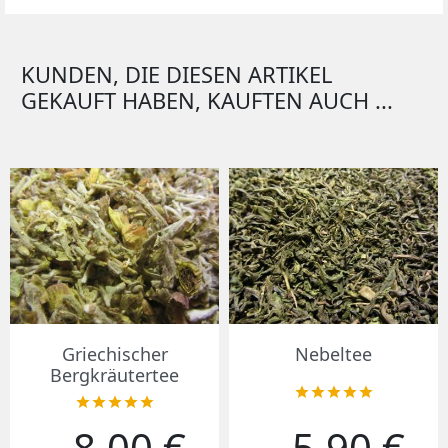
KUNDEN, DIE DIESEN ARTIKEL
GEKAUFT HABEN, KAUFTEN AUCH ...
Griechischer
Nebeltee
Bergkräutertee










8,00 €
5,90 €
Preis
Preis