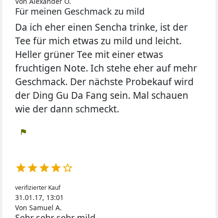
Von Alexander O.
Für meinen Geschmack zu mild
Da ich eher einen Sencha trinke, ist der
Tee für mich etwas zu mild und leicht.
Heller grüner Tee mit einer etwas
fruchtigen Note. Ich stehe eher auf mehr
Geschmack. Der nächste Probekauf wird
der Ding Gu Da Fang sein. Mal schauen
wie der dann schmeckt.
flag





verifizierter Kauf
31.01.17, 13:01
Von Samuel A.
Sehr sehr sehr mild