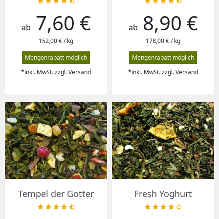










7,60 €
8,90 €
Preis
Preis
ab
ab
152,00 € / kg
178,00 € / kg
Mengenrabatt möglich
Mengenrabatt möglich
*inkl. MwSt. zzgl. Versand
*inkl. MwSt. zzgl. Versand
Tempel der Götter
Fresh Yoghurt









