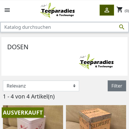
shopping_cart


(0)

DOSEN
Filter
1 - 4 von 4 Artikel(n)
AUSVERKAUFT