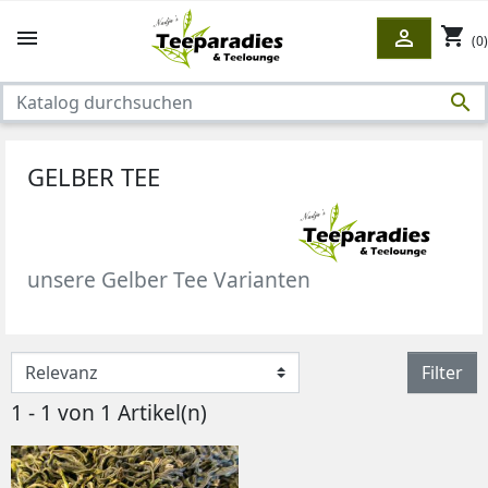
shopping_cart


(0)

GELBER TEE
unsere Gelber Tee Varianten
Filter
1 - 1 von 1 Artikel(n)