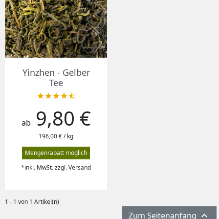
Yinzhen - Gelber
Tee





9,80 €
Preis
ab
196,00 € / kg
Mengenrabatt möglich
*inkl. MwSt. zzgl. Versand
1 - 1 von 1 Artikel(n)

Zum Seitenanfang