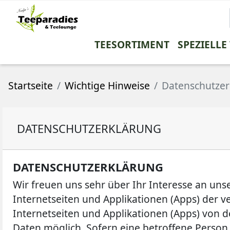
TEESORTIMENT
SPEZIELLE
SCHWARZTEE
RONNEFELDT
FILTER
DOSEN
OHNE ZUSÄTZLICHE AROMEN
KANNEN
GRÜNTEE
BECHER
SO
Startseite
Wichtige Hinweise
Datenschutzer
Assam
Indien
Darjeeling
China
PREMIUM TEE
SOMMERTEE
China
Taiwan
DATENSCHUTZERKLÄRUNG
Nepal
Aromatisierte G
Ceylon
Japan
Aromatisierter Schwarztee
Korea
DATENSCHUTZERKLÄRUNG
reine Mischtees
Nepal
Wir freuen uns sehr über Ihr Interesse an un
Kolumbien
seltene Grüntee
Internetseiten und Applikationen (Apps) der 
seltene Schwarztee
Internetseiten und Applikationen (Apps) von
Daten möglich. Sofern eine betroffene Person