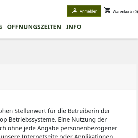
shopping_cart

Anmelden
Warenkorb
(0)
G
ÖFFNUNGSZEITEN
INFO
ETE
STEE
WINTERTEE
HONEYBUSHTEE
GESCHENKE
WEISSER TEE
en Stellenwert für die Betreiberin der
top Betriebssysteme. Eine Nutzung der
zlich ohne jede Angabe personenbezogener
unsere Internetseite oder Applikationen