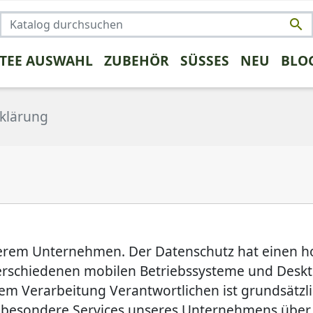

 TEE AUSWAHL
ZUBEHÖR
SÜSSES
NEU
BLO
NSTIGES
TRENDS
FRÜCHTETEE
KAFFEE UMSTEIGER
KRÄUTERTEE
PROBEPAK
ROOIBO
klärung
rüntee
serem Unternehmen. Der Datenschutz hat einen hoh
verschiedenen mobilen Betriebssysteme und Desk
 dem Verarbeitung Verantwortlichen ist grundsät
 besondere Services unseres Unternehmens über 