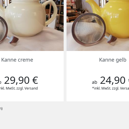
Vorschau
Vorschau


Kanne creme
Kanne gelb
29,90 €
24,90 
reis
Preis
b
ab
nkl. MwSt. zzgl. Versand
*inkl. MwSt. zzgl. Vers
n)