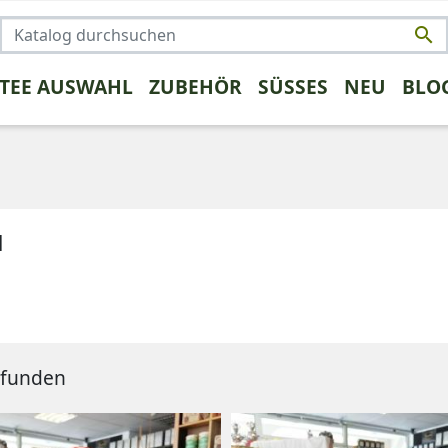

 TEE AUSWAHL
ZUBEHÖR
SÜSSES
NEU
BLO
NSTIGES
TRENDS
FRÜCHTETEE
KAFFEE UMSTEIGER
KRÄUTERTEE
PROBEPAK
ROOIBO
N
rüntee
gefunden