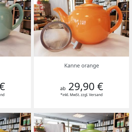
Vorschau

Kanne orange
€
29,90 €
Preis
ab
and
*inkl. MwSt. zzgl. Versand