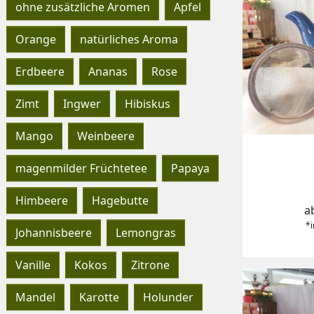
ohne zusätzliche Aromen
Apfel
Orange
natürliches Aroma
Erdbeere
Ananas
Rose
Zimt
Ingwer
Hibiskus
Mango
Weinbeere
magenmilder Früchtetee
Papaya
P
Himbeere
Hagebutte
a
*i
Johannisbeere
Lemongras
Vanille
Kokos
Zitrone
Mandel
Karotte
Holunder