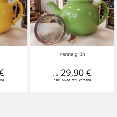
Vorschau

Kanne grün
€
29,90 €
Preis
ab
and
*inkl. MwSt. zzgl. Versand