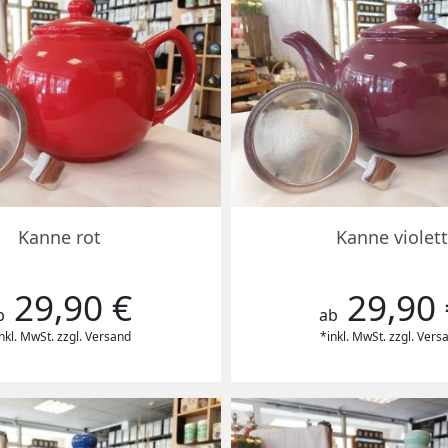
Vorschau
Vorschau


Kanne rot
Kanne violett
29,90 €
29,90 
reis
Preis
b
ab
nkl. MwSt. zzgl. Versand
*inkl. MwSt. zzgl. Vers