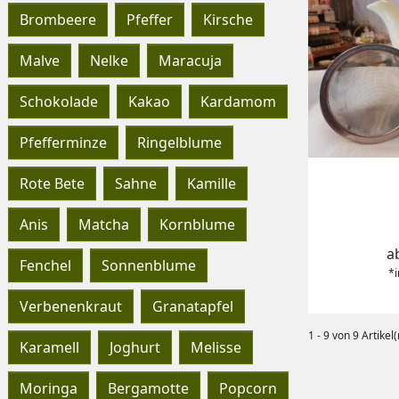
Brombeere
Pfeffer
Kirsche
Malve
Nelke
Maracuja
Schokolade
Kakao
Kardamom
Pfefferminze
Ringelblume
Rote Bete
Sahne
Kamille
Anis
Matcha
Kornblume
P
a
Fenchel
Sonnenblume
*i
Verbenenkraut
Granatapfel
1 - 9 von 9 Artikel(
Karamell
Joghurt
Melisse
Moringa
Bergamotte
Popcorn