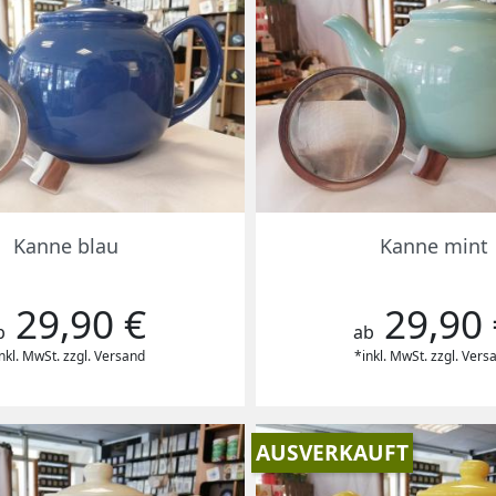
Vorschau
Vorschau


Kanne blau
Kanne mint
29,90 €
29,90 
reis
Preis
b
ab
nkl. MwSt. zzgl. Versand
*inkl. MwSt. zzgl. Vers
AUSVERKAUFT