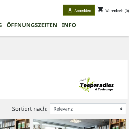
shopping_cart

Anmelden
Warenkorb
(0)
G
ÖFFNUNGSZEITEN
INFO
ETE
STEE
WINTERTEE
HONEYBUSHTEE
GESCHENKE
WEISSER TEE
Sortiert nach: