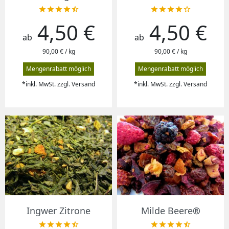










4,50 €
4,50 €
Preis
Preis
ab
ab
90,00 € / kg
90,00 € / kg
Mengenrabatt möglich
Mengenrabatt möglich
*inkl. MwSt. zzgl. Versand
*inkl. MwSt. zzgl. Versand
Ingwer Zitrone
Milde Beere®









