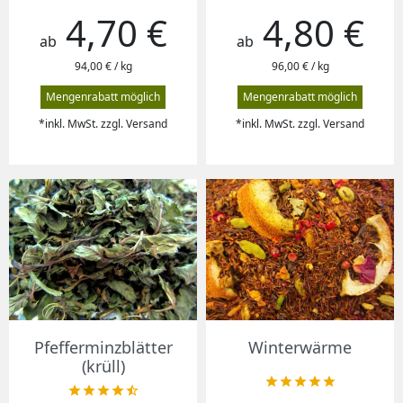
4,70 €
4,80 €
Preis
Preis
ab
ab
94,00 € / kg
96,00 € / kg
Mengenrabatt möglich
Mengenrabatt möglich
*inkl. MwSt. zzgl. Versand
*inkl. MwSt. zzgl. Versand
Pfefferminzblätter
Winterwärme
(krüll)









