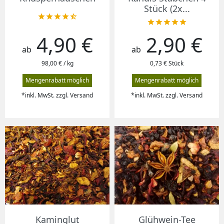
Stück (2x...










4,90 €
2,90 €
Preis
Preis
ab
ab
98,00 € / kg
0,73 € Stück
Mengenrabatt möglich
Mengenrabatt möglich
*inkl. MwSt. zzgl. Versand
*inkl. MwSt. zzgl. Versand
Kaminglut
Glühwein-Tee