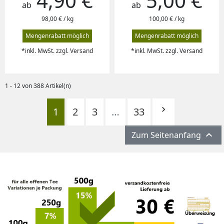
4,90 €
5,00 €
ab
ab
98,00 € / kg
100,00 € / kg
Mengenrabatt möglich
Mengenrabatt möglich
*inkl. MwSt. zzgl. Versand
*inkl. MwSt. zzgl. Versand
1 - 12 von 388 Artikel(n)
Weiter

1
2
3
…
33

Zum Seitenanfang