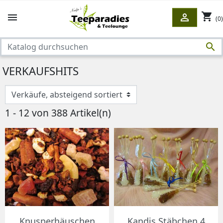
shopping_cart


(0)

VERKAUFSHITS
1 - 12 von 388 Artikel(n)
Knusperhäuschen
Kandis Stäbchen 4