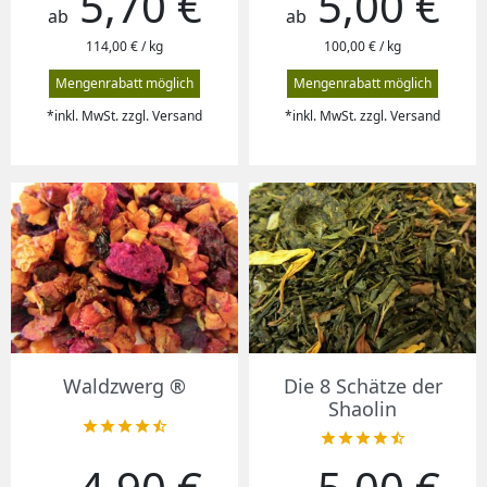
5,70 €
5,00 €
ab
ab
114,00 € / kg
100,00 € / kg
Mengenrabatt möglich
Mengenrabatt möglich
*inkl. MwSt. zzgl. Versand
*inkl. MwSt. zzgl. Versand
Waldzwerg ®
Die 8 Schätze der
Shaolin










Preis
Preis