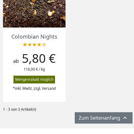
Colombian Nights





5,80 €
Preis
ab
116,00 € / kg
Mengenrabatt möglich
*inkl. MwSt. zzgl. Versand
1 - 3 von 3 Artikel(n)

Zum Seitenanfang