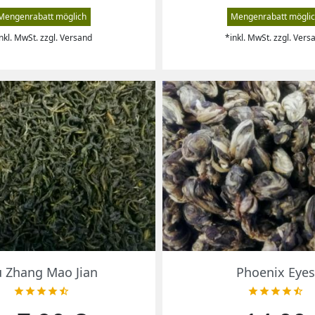
Mengenrabatt möglich
Mengenrabatt mögli
nkl. MwSt. zzgl. Versand
*inkl. MwSt. zzgl. Vers
Vorschau
Vorschau


 Zhang Mao Jian
Phoenix Eyes









