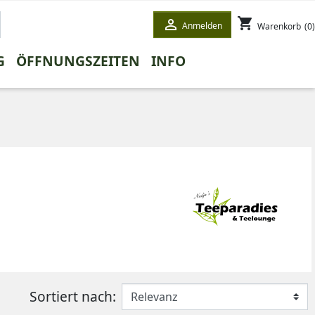
shopping_cart

Anmelden
Warenkorb
(0)
G
ÖFFNUNGSZEITEN
INFO
ETE
STEE
WINTERTEE
HONEYBUSHTEE
GESCHENKE
WEISSER TEE
Sortiert nach: