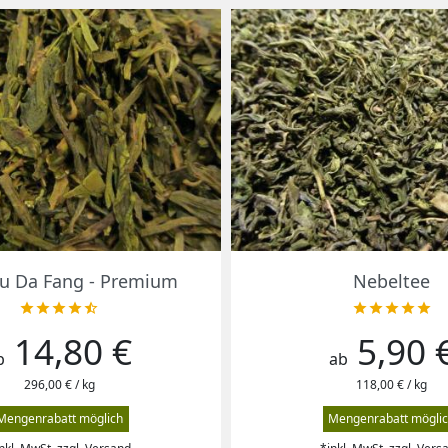
Vorschau
Vorschau


u Da Fang - Premium
Nebeltee










14,80 €
5,90 
reis
Preis
b
ab
296,00 € / kg
118,00 € / kg
Mengenrabatt möglich
Mengenrabatt mögli