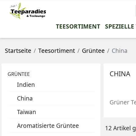
TEESORTIMENT
SPEZIELLE
SCHWARZTEE
RONNEFELDT
FILTER
DOSEN
OHNE ZUSÄTZLICHE AROMEN
KANNEN
GRÜNTEE
BECHER
SO
Startseite
Teesortiment
Grüntee
China
Assam
Indien
Darjeeling
China
PREMIUM TEE
SOMMERTEE
China
Taiwan
CHINA
GRÜNTEE
Nepal
Aromatisierte G
Indien
Ceylon
Japan
Aromatisierter Schwarztee
Korea
China
Grüner T
reine Mischtees
Nepal
Taiwan
Kolumbien
seltene Grüntee
seltene Schwarztee
Aromatisierte Grüntee
12 Artikel