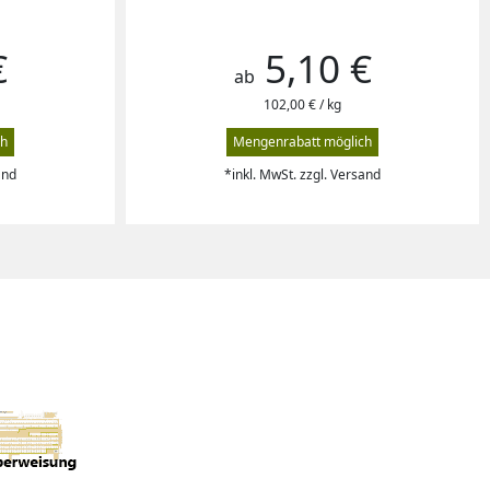
€
5,10 €
Preis
ab
102,00 € / kg
ch
Mengenrabatt möglich
and
*inkl. MwSt. zzgl. Versand