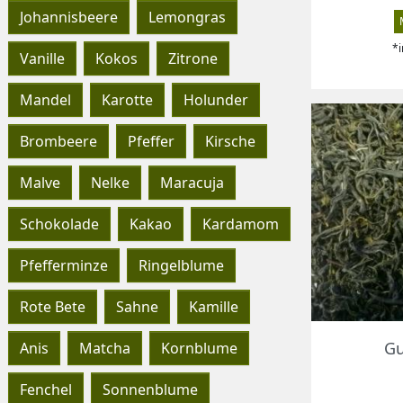
Johannisbeere
Lemongras
*i
Vanille
Kokos
Zitrone
Mandel
Karotte
Holunder
Brombeere
Pfeffer
Kirsche
Malve
Nelke
Maracuja
Schokolade
Kakao
Kardamom
Pfefferminze
Ringelblume
Rote Bete
Sahne
Kamille
Gu
Anis
Matcha
Kornblume
Fenchel
Sonnenblume