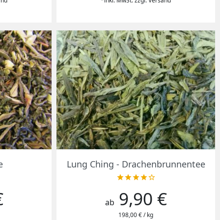
and
*inkl. MwSt. zzgl. Versand
Vorschau

e
Lung Ching - Drachenbrunnentee





€
9,90 €
Preis
ab
198,00 € / kg