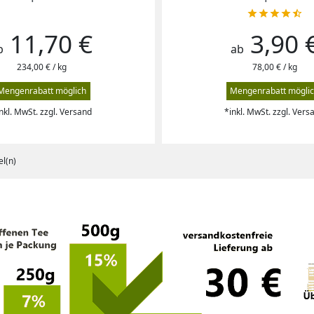





11,70 €
3,90 
reis
Preis
b
ab
234,00 € / kg
78,00 € / kg
Mengenrabatt möglich
Mengenrabatt mögli
nkl. MwSt. zzgl. Versand
*inkl. MwSt. zzgl. Vers
el(n)