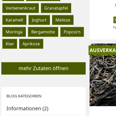
Verbenenkraut
Granatapfel
Karamell
Joghurt
Melisse
*i
Moringa
Bergamotte
Popcorn
Kiwi
Aprikose
AUSVERKA
mehr Zutaten öffnen
BLOG KATEGORIEN
Informationen (2)