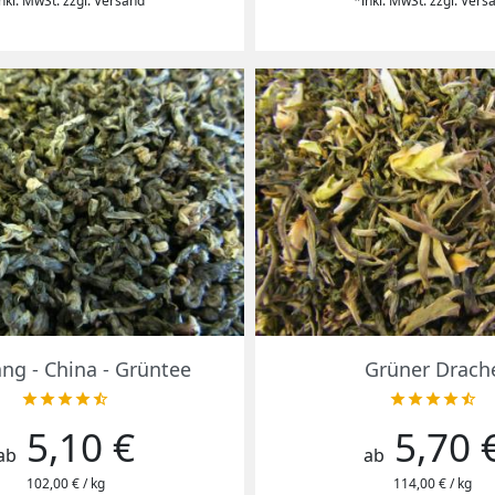
nkl. MwSt. zzgl. Versand
*inkl. MwSt. zzgl. Vers
Vorschau
Vorschau


ang - China - Grüntee
Grüner Drach










5,10 €
5,70 
Preis
Preis
ab
ab
102,00 € / kg
114,00 € / kg