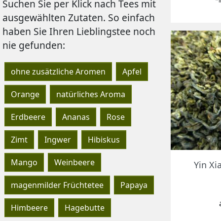
*i
Suchen Sie per Klick nach Tees mit
ausgewählten Zutaten. So einfach
haben Sie Ihren Lieblingstee noch
nie gefunden:
ohne zusätzliche Aromen
Apfel
Orange
natürliches Aroma
Erdbeere
Ananas
Rose
Zimt
Ingwer
Hibiskus
Mango
Weinbeere
Yin Xi
magenmilder Früchtetee
Papaya
Himbeere
Hagebutte