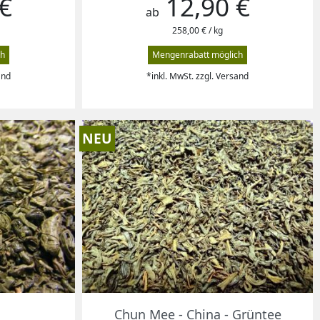
€
12,90 €
Preis
ab
258,00 € / kg
ch
Mengenrabatt möglich
and
*inkl. MwSt. zzgl. Versand
NEU
Vorschau

Chun Mee - China - Grüntee