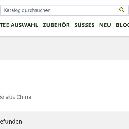

 TEE AUSWAHL
ZUBEHÖR
SÜSSES
NEU
BLO
NSTIGES
TRENDS
FRÜCHTETEE
KAFFEE UMSTEIGER
KRÄUTERTEE
PROBEPAK
ROOIBO
rüntee
ee aus China
 gefunden