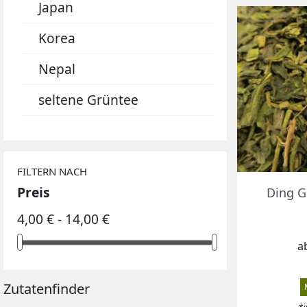
Japan
OOLONG TEE
GELBER TEE
BEUTELTEES
Korea
Nepal
seltene Grüntee
FILTERN NACH
Preis
Ding G
4,00 € - 14,00 €
P
a
Zutatenfinder