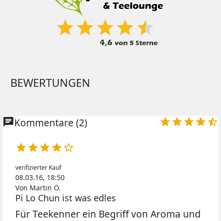
BEWERTUNGEN
chat
Kommentare (2)










verifizierter Kauf
08.03.16, 18:50
Von Martin Ö.
Pi Lo Chun ist was edles
Für Teekenner ein Begriff von Aroma und