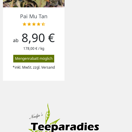
Pai Mu Tan





8,90 €
Preis
ab
178,00 € / kg
Mengenrabatt möglich
*inkl. MwSt. zzgl. Versand