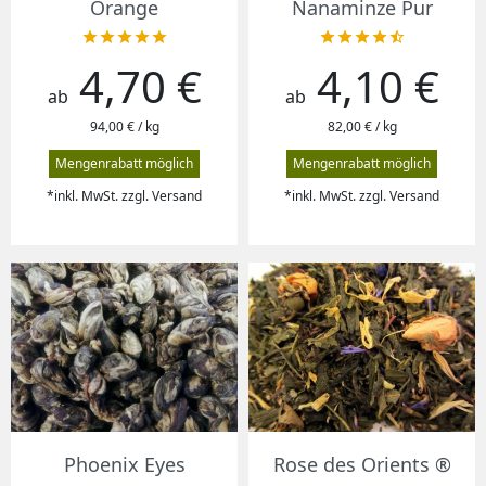
Orange
Nanaminze Pur










4,70 €
4,10 €
Preis
Preis
ab
ab
94,00 € / kg
82,00 € / kg
Mengenrabatt möglich
Mengenrabatt möglich
*inkl. MwSt. zzgl. Versand
*inkl. MwSt. zzgl. Versand
Phoenix Eyes
Rose des Orients ®