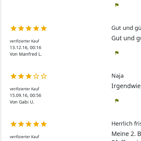
flag
Gut und gü





Gut und g
verifizierter Kauf
13.12.16, 00:16
flag
Von Manfred L.
Naja





Irgendwie 
verifizierter Kauf
15.09.16, 00:56
flag
Von Gabi U.
Herrlich fr





Meine 2. B
verifizierter Kauf