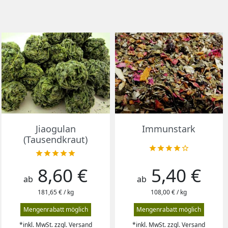
Vorschau
Vorschau


Jiaogulan
Immunstark
(Tausendkraut)










8,60 €
5,40 €
Preis
Preis
ab
ab
181,65 € / kg
108,00 € / kg
Mengenrabatt möglich
Mengenrabatt möglich
*inkl. MwSt. zzgl. Versand
*inkl. MwSt. zzgl. Versand