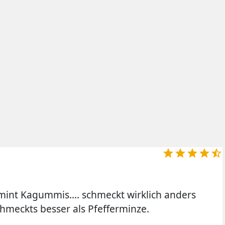





int Kagummis.... schmeckt wirklich anders
chmeckts besser als Pfefferminze.