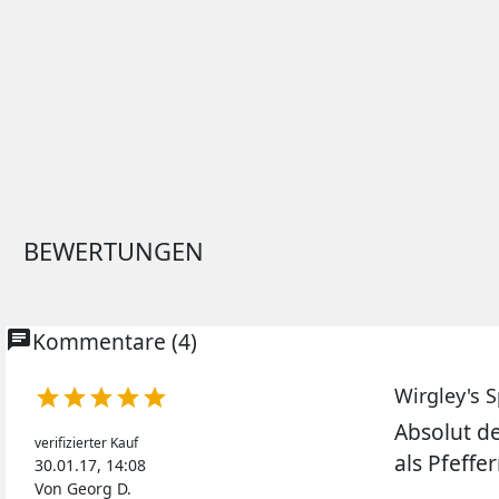
BEWERTUNGEN
chat
Kommentare (4)
Wirgley's





Absolut d
verifizierter Kauf
als Pfeffe
30.01.17, 14:08
Von Georg D.