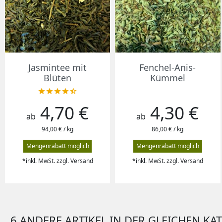
Vorschau
Vorschau


Jasmintee mit
Fenchel-Anis-
Blüten
Kümmel





4,70 €
4,30 €
Preis
Preis
ab
ab
94,00 € / kg
86,00 € / kg
Mengenrabatt möglich
Mengenrabatt möglich
*inkl. MwSt. zzgl. Versand
*inkl. MwSt. zzgl. Versand
6 ANDERE ARTIKEL IN DER GLEICHEN KA