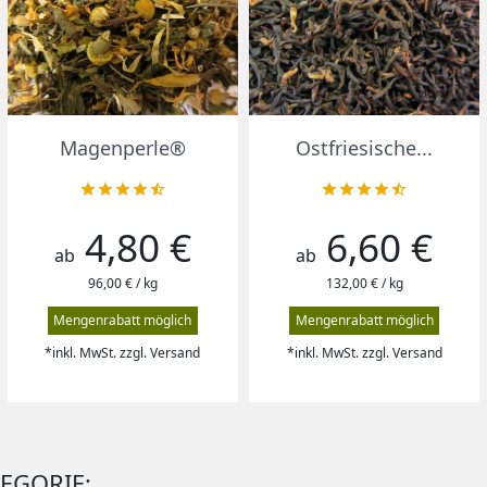
Vorschau
Vorschau


Magenperle®
Ostfriesische...










4,80 €
6,60 €
Preis
Preis
ab
ab
96,00 € / kg
132,00 € / kg
Mengenrabatt möglich
Mengenrabatt möglich
*inkl. MwSt. zzgl. Versand
*inkl. MwSt. zzgl. Versand
TEGORIE: