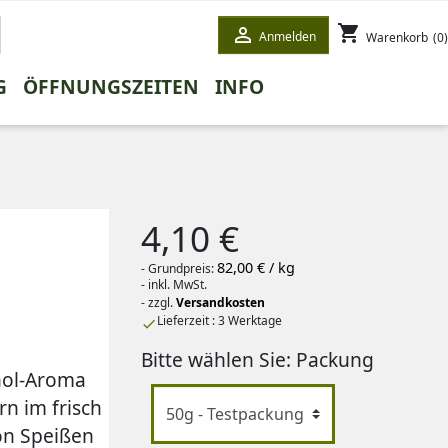
shopping_cart

Anmelden
Warenkorb
(0)
G
ÖFFNUNGSZEITEN
INFO
ETE
STEE
WINTERTEE
HONEYBUSHTEE
GESCHENKE
WEISSER TEE
4,10 €
82,00 € / kg
- Grundpreis:
- inkl. MwSt.
- zzgl.
Versandkosten
Lieferzeit : 3 Werktage

Bitte wählen Sie: Packung
hol-Aroma
rn im frisch
on Speißen