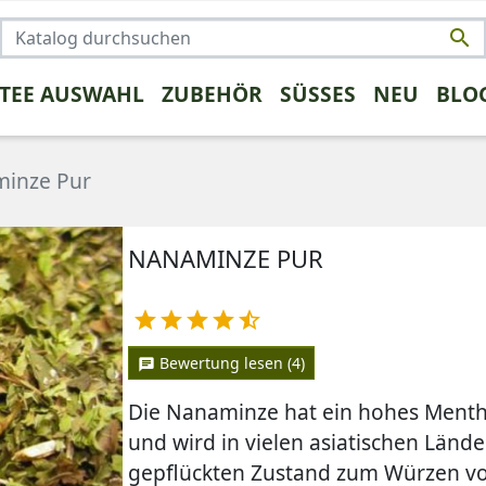

 TEE AUSWAHL
ZUBEHÖR
SÜSSES
NEU
BLO
NSTIGES
TRENDS
FRÜCHTETEE
KAFFEE UMSTEIGER
KRÄUTERTEE
PROBEPAK
ROOIBO
inze Pur
NANAMINZE PUR
rüntee





Bewertung lesen (4)
chat
Die Nanaminze hat ein hohes Ment
und wird in vielen asiatischen Lände
gepflückten Zustand zum Würzen v