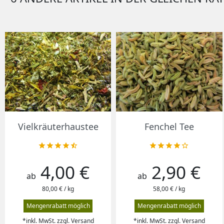
Vorschau
Vorschau


Vielkräuterhaustee
Fenchel Tee










4,00 €
2,90 €
Preis
Preis
ab
ab
80,00 € / kg
58,00 € / kg
Mengenrabatt möglich
Mengenrabatt möglich
*inkl. MwSt. zzgl. Versand
*inkl. MwSt. zzgl. Versand