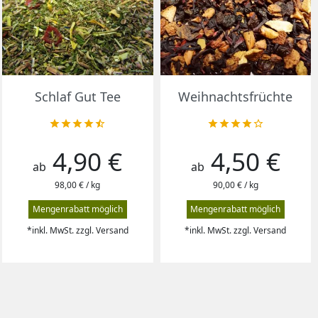
Vorschau
Vorschau


Schlaf Gut Tee
Weihnachtsfrüchte










4,90 €
4,50 €
Preis
Preis
ab
ab
98,00 € / kg
90,00 € / kg
Mengenrabatt möglich
Mengenrabatt möglich
*inkl. MwSt. zzgl. Versand
*inkl. MwSt. zzgl. Versand