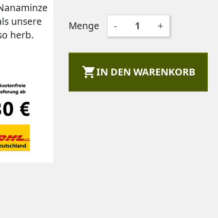
t Nanaminze
als unsere
Menge
-
+
so herb.

IN DEN WARENKORB