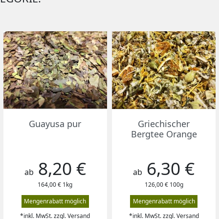
Vorschau
Vorschau


Guayusa pur
Griechischer
Bergtee Orange
8,20 €
6,30 €
Preis
Preis
ab
ab
164,00 € 1kg
126,00 € 100g
Mengenrabatt möglich
Mengenrabatt möglich
*inkl. MwSt. zzgl. Versand
*inkl. MwSt. zzgl. Versand