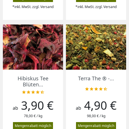
*inkl. MwSt. zzgl. Versand
*inkl. MwSt. zzgl. Versand
Hibiskus Tee
Terra The ® -...
Blüten...










3,90 €
4,90 €
Preis
Preis
ab
ab
78,00 € / kg
98,00 € / kg
Mengenrabatt möglich
Mengenrabatt möglich