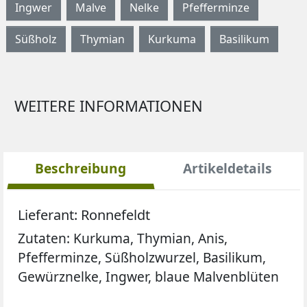
Ingwer
Malve
Nelke
Pfefferminze
Süßholz
Thymian
Kurkuma
Basilikum
WEITERE INFORMATIONEN
Beschreibung
Artikeldetails
Lieferant: Ronnefeldt
Zutaten: Kurkuma, Thymian, Anis,
Pfefferminze, Süßholzwurzel, Basilikum,
Gewürznelke, Ingwer, blaue Malvenblüten