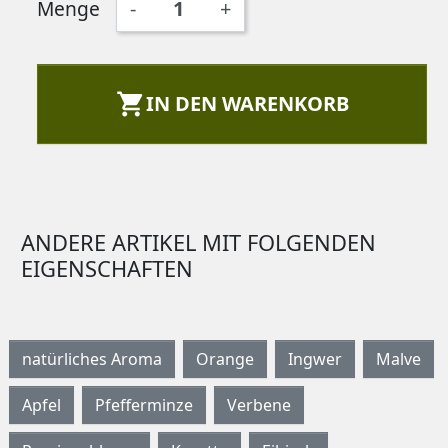
Menge
-
+

IN DEN WARENKORB
ANDERE ARTIKEL MIT FOLGENDEN
EIGENSCHAFTEN
natürliches Aroma
Orange
Ingwer
Malve
Apfel
Pfefferminze
Verbene