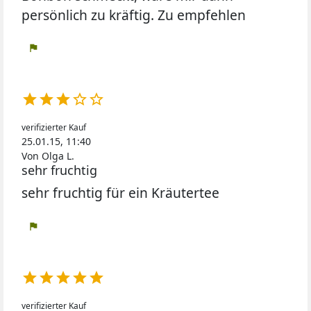
persönlich zu kräftig. Zu empfehlen
flag





verifizierter Kauf
25.01.15, 11:40
Von Olga L.
sehr fruchtig
sehr fruchtig für ein Kräutertee
flag





verifizierter Kauf