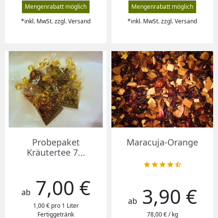
Mengenrabatt möglich
Mengenrabatt möglich
*inkl. MwSt. zzgl. Versand
*inkl. MwSt. zzgl. Versand
Probepaket
Maracuja-Orange
Kräutertee 7...





7,00 €
Preis
3,90 €
Preis
ab
ab
1,00 € pro 1 Liter
Fertiggetränk
78,00 € / kg