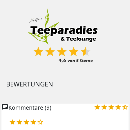
BEWERTUNGEN
chat
Kommentare (9)









