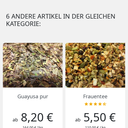
6 ANDERE ARTIKEL IN DER GLEICHEN
KATEGORIE:
Guayusa pur
Frauentee





8,20 €
5,50 €
Preis
Preis
ab
ab
164,00 € 1kg
110,00 € / kg