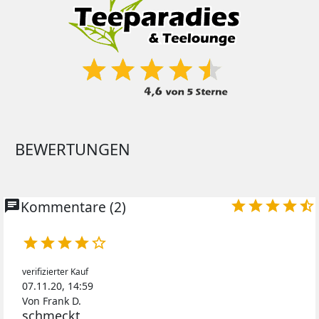
BEWERTUNGEN
chat
Kommentare (2)










verifizierter Kauf
07.11.20, 14:59
Von Frank D.
schmeckt