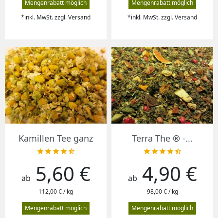
Mengenrabatt möglich
Mengenrabatt möglich
*inkl. MwSt. zzgl. Versand
*inkl. MwSt. zzgl. Versand
Kamillen Tee ganz
Terra The ® -...










5,60 €
4,90 €
Preis
Preis
ab
ab
112,00 € / kg
98,00 € / kg
Mengenrabatt möglich
Mengenrabatt möglich