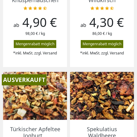










4,90 €
4,30 €
Preis
Preis
ab
ab
98,00 € / kg
86,00 € / kg
Mengenrabatt möglich
Mengenrabatt möglich
*inkl. MwSt. zzgl. Versand
*inkl. MwSt. zzgl. Versand
AUSVERKAUFT
Türkischer Apfeltee
Spekulatius
Joghurt...
Waldbeere