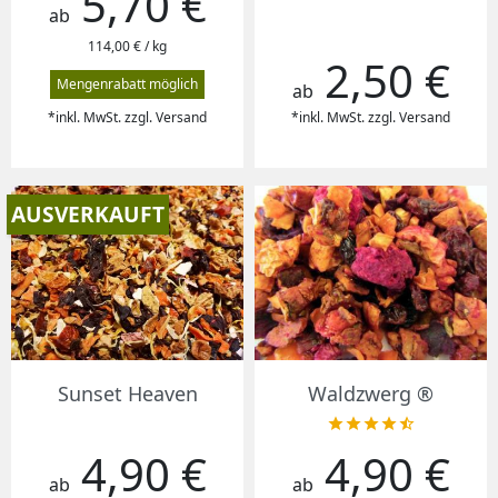
5,70 €
ab
114,00 € / kg
2,50 €
Preis
Mengenrabatt möglich
ab
*inkl. MwSt. zzgl. Versand
*inkl. MwSt. zzgl. Versand
AUSVERKAUFT
Sunset Heaven
Waldzwerg ®





4,90 €
4,90 €
Preis
Preis
ab
ab