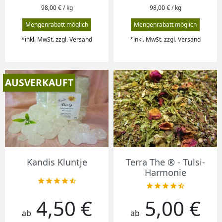
98,00 € / kg
98,00 € / kg
Mengenrabatt möglich
Mengenrabatt möglich
*inkl. MwSt. zzgl. Versand
*inkl. MwSt. zzgl. Versand
AUSVERKAUFT
Kandis Kluntje
Terra The ® - Tulsi-
Harmonie










4,50 €
5,00 €
Preis
Preis
ab
ab