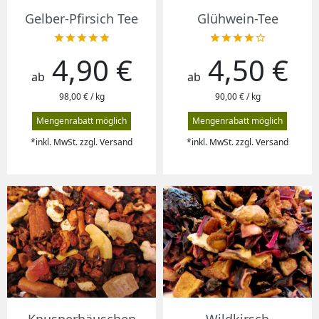
Gelber-Pfirsich Tee
Glühwein-Tee










4,90 €
4,50 €
Preis
Preis
ab
ab
98,00 € / kg
90,00 € / kg
Mengenrabatt möglich
Mengenrabatt möglich
*inkl. MwSt. zzgl. Versand
*inkl. MwSt. zzgl. Versand
Knusperhäuschen
Wildkirsch