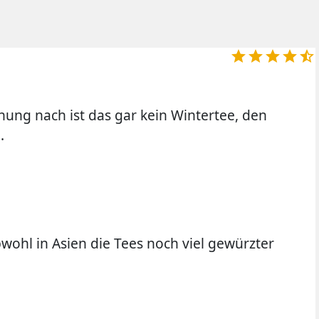





ung nach ist das gar kein Wintertee, den
.
bwohl in Asien die Tees noch viel gewürzter