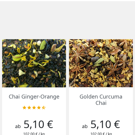
Vorschau
Vorschau


Chai Ginger-Orange
Golden Curcuma
Chai





5,10 €
5,10 €
Preis
Preis
ab
ab
102,00 € / kg
102,00 € / kg