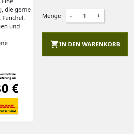
 Eine
, die gerne
Menge
-
+
, Fenchel,
gen und
ene

IN DEN WARENKORB