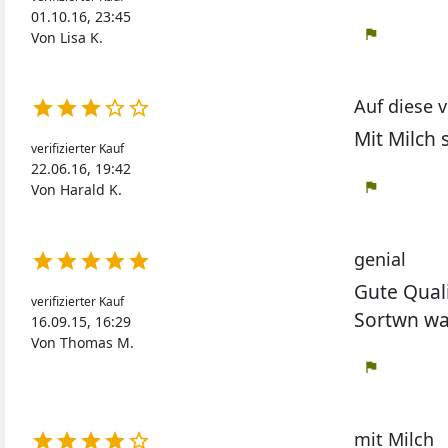
01.10.16, 23:45
flag
Von Lisa K.
Auf diese v





Mit Milch 
verifizierter Kauf
22.06.16, 19:42
flag
Von Harald K.
genial





Gute Quali
verifizierter Kauf
Sortwn wa
16.09.15, 16:29
Von Thomas M.
flag
mit Milch




