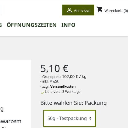
shopping_cart

Anmelden
Warenkorb
(0)
G
ÖFFNUNGSZEITEN
INFO
ETE
STEE
WINTERTEE
HONEYBUSHTEE
GESCHENKE
WEISSER TEE
5,10 €
102,00 € / kg
- Grundpreis:
- inkl. MwSt.
- zzgl.
Versandkosten
Lieferzeit : 3 Werktage

Bitte wählen Sie: Packung
ng
chwarzem