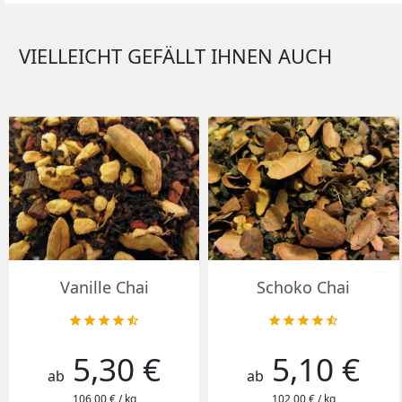
VIELLEICHT GEFÄLLT IHNEN AUCH
Vorschau
Vorschau


Vanille Chai
Schoko Chai










5,30 €
5,10 €
Preis
Preis
ab
ab
106,00 € / kg
102,00 € / kg