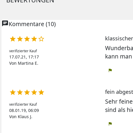
chat
Kommentare (10)
klassischer





Wunderbar
verifizierter Kauf
kann man 
17.07.21, 17:17
Von Martina E.
flag
fein abges





Sehr feine
verifizierter Kauf
sind als h
08.01.19, 06:09
Von Klaus J.
flag