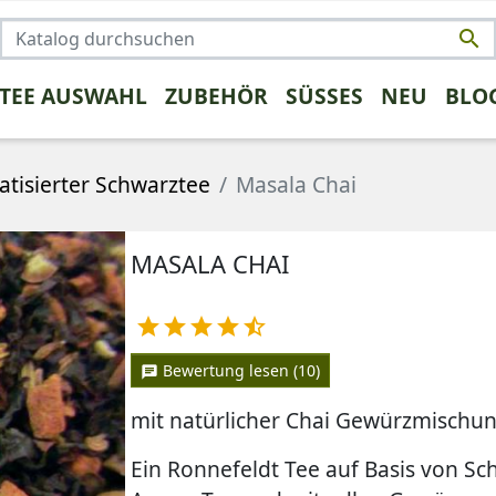

 TEE AUSWAHL
ZUBEHÖR
SÜSSES
NEU
BLO
NSTIGES
TRENDS
FRÜCHTETEE
KAFFEE UMSTEIGER
KRÄUTERTEE
PROBEPAK
ROOIBO
tisierter Schwarztee
Masala Chai
MASALA CHAI
rüntee





Bewertung lesen (10)
chat
mit natürlicher Chai Gewürzmischu
Ein Ronnefeldt Tee auf Basis von S