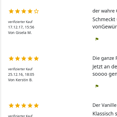
der wahre 





Schmeckt 
verifizierter Kauf
vonGewürz
17.12.17, 15:56
Von Gisela M.
flag
Die ganze F





Jetzt an d
verifizierter Kauf
soooo gem
25.12.16, 18:05
Von Kerstin B.
flag
Der Vanill





Klassisch 
verifizierter Kauf