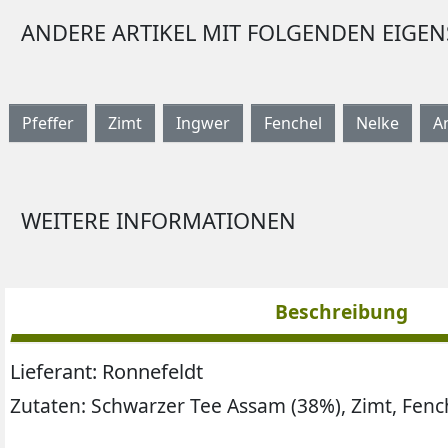
ANDERE ARTIKEL MIT FOLGENDEN EIGE
Pfeffer
Zimt
Ingwer
Fenchel
Nelke
A
WEITERE INFORMATIONEN
Beschreibung
Lieferant: Ronnefeldt
Zutaten:
Schwarzer Tee Assam (38%), Zimt, Fench