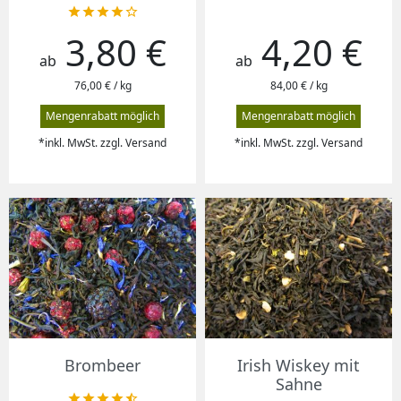





3,80 €
4,20 €
Preis
Preis
ab
ab
76,00 € / kg
84,00 € / kg
Mengenrabatt möglich
Mengenrabatt möglich
*inkl. MwSt. zzgl. Versand
*inkl. MwSt. zzgl. Versand
Brombeer
Irish Wiskey mit
Sahne




