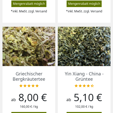
Mengenrabatt möglich
Mengenrabatt möglich
*inkl. MwSt. zzgl. Versand
*inkl. MwSt. zzgl. Versand
Griechischer
Yin Xiang - China -
Bergkräutertee
Grüntee










8,00 €
5,10 €
Preis
Preis
ab
ab
160,00 € / kg
102,00 € / kg