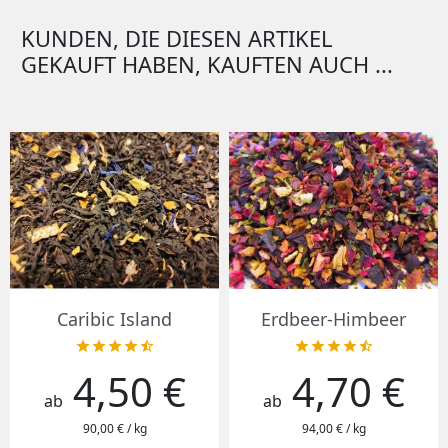
KUNDEN, DIE DIESEN ARTIKEL
GEKAUFT HABEN, KAUFTEN AUCH ...
Caribic Island
Erdbeer-Himbeer










4,50 €
4,70 €
Preis
Preis
ab
ab
90,00 € / kg
94,00 € / kg