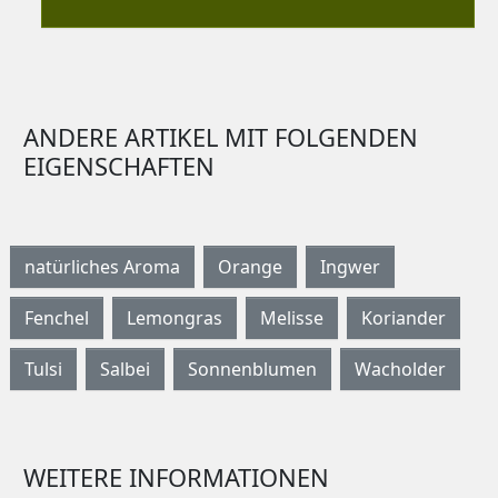
ANDERE ARTIKEL MIT FOLGENDEN
EIGENSCHAFTEN
natürliches Aroma
Orange
Ingwer
Fenchel
Lemongras
Melisse
Koriander
Tulsi
Salbei
Sonnenblumen
Wacholder
WEITERE INFORMATIONEN