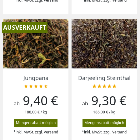
*inkl. MwSt. zzgl. Versand
*inkl. MwSt. zzgl. Versand
AUSVERKAUFT
Jungpana
Darjeeling Steinthal










9,40 €
9,30 €
Preis
Preis
ab
ab
188,00 € / kg
186,00 € / kg
Mengenrabatt möglich
Mengenrabatt möglich
*inkl. MwSt. zzgl. Versand
*inkl. MwSt. zzgl. Versand