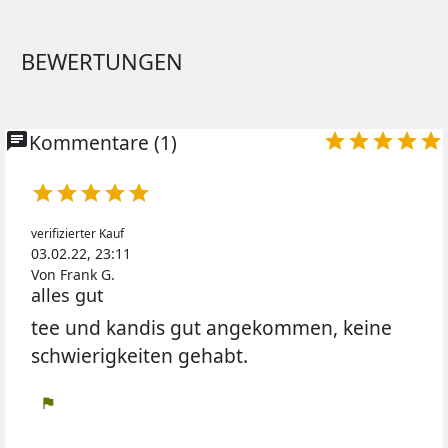
BEWERTUNGEN
chat
Kommentare (1)










verifizierter Kauf
03.02.22, 23:11
Von Frank G.
alles gut
tee und kandis gut angekommen, keine
schwierigkeiten gehabt.
flag