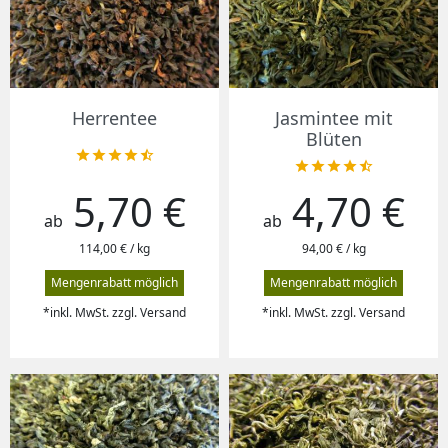
Herrentee
Jasmintee mit
Blüten










5,70 €
4,70 €
Preis
Preis
ab
ab
114,00 € / kg
94,00 € / kg
Mengenrabatt möglich
Mengenrabatt möglich
*inkl. MwSt. zzgl. Versand
*inkl. MwSt. zzgl. Versand