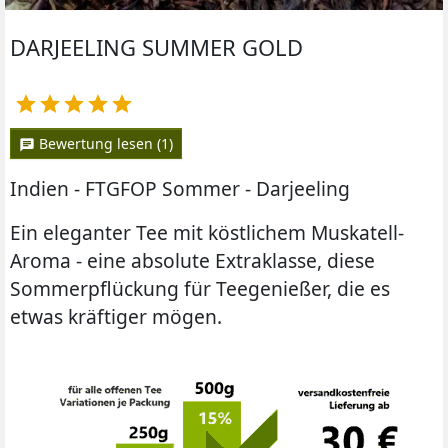
DARJEELING SUMMER GOLD





Bewertung lesen (1)
chat
Indien - FTGFOP Sommer - Darjeeling
Ein eleganter Tee mit köstlichem Muskatell-
Aroma - eine absolute Extraklasse, diese
Sommerpflückung für Teegenießer, die es
etwas kräftiger mögen.