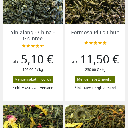
Yin Xiang - China -
Formosa Pi Lo Chun
Grüntee










5,10 €
11,50 €
Preis
Preis
ab
ab
102,00 € / kg
230,00 € / kg
Mengenrabatt möglich
Mengenrabatt möglich
*inkl. MwSt. zzgl. Versand
*inkl. MwSt. zzgl. Versand