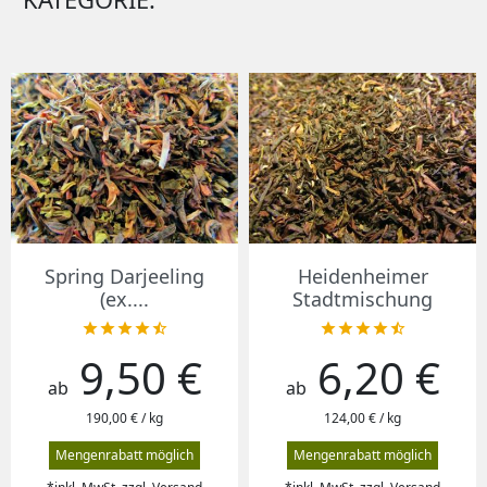
Spring Darjeeling
Heidenheimer
(ex....
Stadtmischung










9,50 €
6,20 €
Preis
Preis
ab
ab
190,00 € / kg
124,00 € / kg
Mengenrabatt möglich
Mengenrabatt möglich