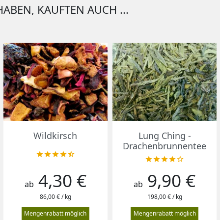
HABEN, KAUFTEN AUCH ...
Vorschau
Vorschau


Wildkirsch
Lung Ching -
Drachenbrunnentee










4,30 €
9,90 €
Preis
Preis
ab
ab
86,00 € / kg
198,00 € / kg
Mengenrabatt möglich
Mengenrabatt möglich