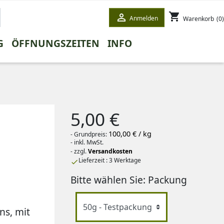
shopping_cart

Anmelden
Warenkorb
(0)
G
ÖFFNUNGSZEITEN
INFO
ETE
STEE
WINTERTEE
HONEYBUSHTEE
GESCHENKE
WEISSER TEE
5,00 €
100,00 € / kg
- Grundpreis:
- inkl. MwSt.
- zzgl.
Versandkosten
Lieferzeit : 3 Werktage

Bitte wählen Sie: Packung
ns, mit