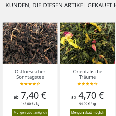
KUNDEN, DIE DIESEN ARTIKEL GEKAUFT 
Vorschau
Vorschau


Ostfriesischer
Orientalische
Sonntagstee
Träume










7,40 €
4,70 €
Preis
Preis
ab
ab
148,00 € / kg
94,00 € / kg
Mengenrabatt möglich
Mengenrabatt möglich