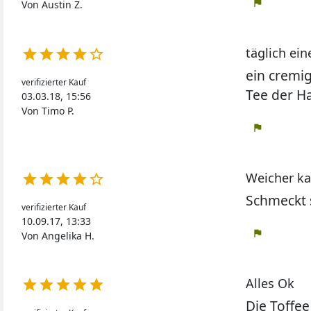
flag
Von Austin Z.
täglich ein





ein cremig
verifizierter Kauf
Tee der H
03.03.18, 15:56
Von Timo P.
flag
Weicher k





Schmeckt 
verifizierter Kauf
10.09.17, 13:33
flag
Von Angelika H.
Alles Ok





Die Toffe