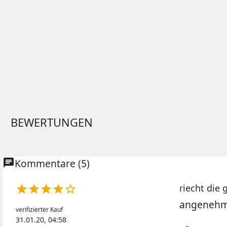
BEWERTUNGEN
chat
Kommentare (5)
riecht die





angenehme
verifizierter Kauf
31.01.20, 04:58