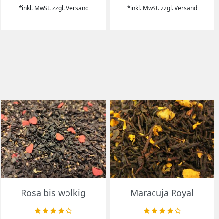
*inkl. MwSt. zzgl. Versand
*inkl. MwSt. zzgl. Versand
Vorschau
Vorschau


Rosa bis wolkig
Maracuja Royal









