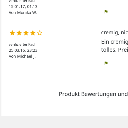
verifizierter Kauf
15.01.17, 01:13
flag
Von Monika W.
cremig, ni





Ein cremi
verifizierter Kauf
tolles. Pr
25.03.16, 23:23
Von Michael J.
flag
Produkt Bewertungen und