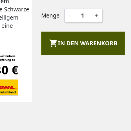
igem
ge Schwarze
Menge
-
+
elligem
 eine

IN DEN WARENKORB