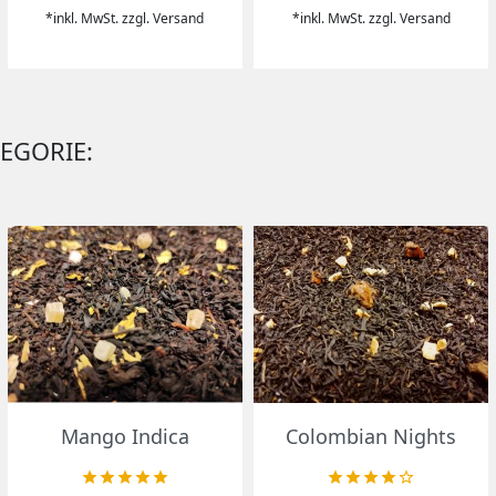
*inkl. MwSt. zzgl. Versand
*inkl. MwSt. zzgl. Versand
TEGORIE:
Vorschau
Vorschau


Mango Indica
Colombian Nights









