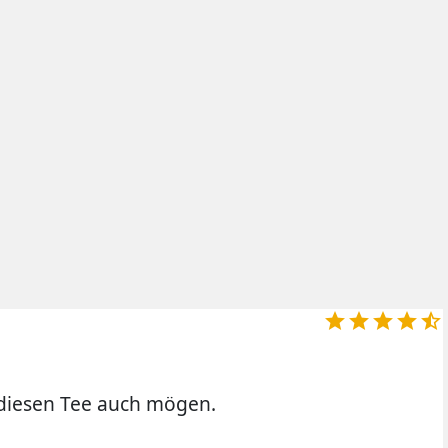





diesen Tee auch mögen.