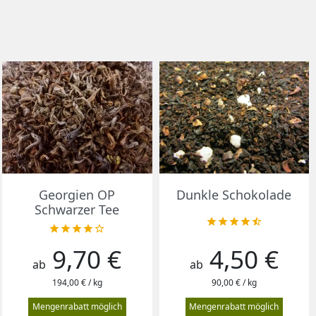
Vorschau
Vorschau


Georgien OP
Dunkle Schokolade
Schwarzer Tee










9,70 €
4,50 €
Preis
Preis
ab
ab
194,00 € / kg
90,00 € / kg
Mengenrabatt möglich
Mengenrabatt möglich