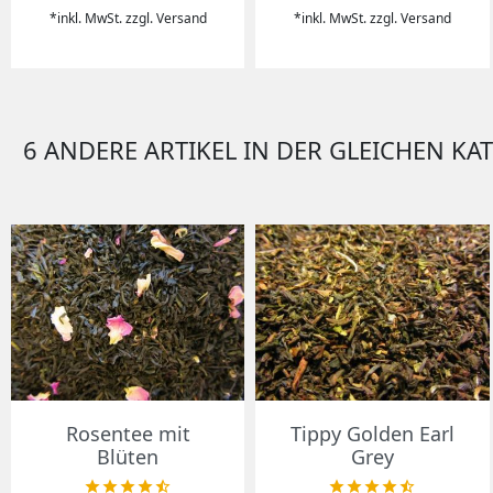
*inkl. MwSt. zzgl. Versand
*inkl. MwSt. zzgl. Versand
6 ANDERE ARTIKEL IN DER GLEICHEN KA
Vorschau
Vorschau


Rosentee mit
Tippy Golden Earl
Blüten
Grey









