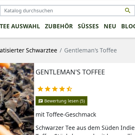

 TEE AUSWAHL
ZUBEHÖR
SÜSSES
NEU
BLO
NSTIGES
TRENDS
FRÜCHTETEE
KAFFEE UMSTEIGER
KRÄUTERTEE
PROBEPAK
ROOIBO
tisierter Schwarztee
Gentleman's Toffee
GENTLEMAN'S TOFFEE
rüntee





Bewertung lesen (5)
chat
mit Toffee-Geschmack
Schwarzer Tee aus dem Süden Indie