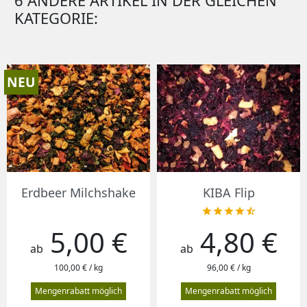
6 ANDERE ARTIKEL IN DER GLEICHEN
KATEGORIE:
NEU
Erdbeer Milchshake
KIBA Flip





5,00 €
4,80 €
Preis
Preis
ab
ab
100,00 € / kg
96,00 € / kg
Mengenrabatt möglich
Mengenrabatt möglich