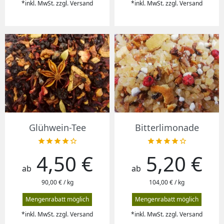
*inkl. MwSt. zzgl. Versand
*inkl. MwSt. zzgl. Versand
Glühwein-Tee
Bitterlimonade










4,50 €
5,20 €
Preis
Preis
ab
ab
90,00 € / kg
104,00 € / kg
Mengenrabatt möglich
Mengenrabatt möglich
*inkl. MwSt. zzgl. Versand
*inkl. MwSt. zzgl. Versand