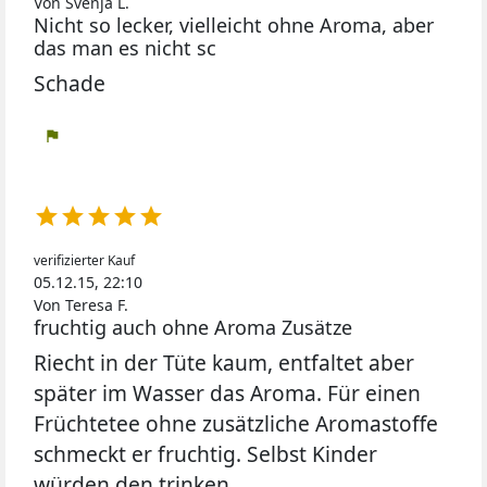
Von Svenja L.
Nicht so lecker, vielleicht ohne Aroma, aber
das man es nicht sc
Schade
flag





verifizierter Kauf
05.12.15, 22:10
Von Teresa F.
fruchtig auch ohne Aroma Zusätze
Riecht in der Tüte kaum, entfaltet aber
später im Wasser das Aroma. Für einen
Früchtetee ohne zusätzliche Aromastoffe
schmeckt er fruchtig. Selbst Kinder
würden den trinken.