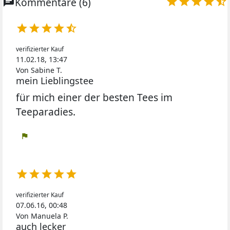
chat
Kommentare (6)










verifizierter Kauf
11.02.18, 13:47
Von Sabine T.
mein Lieblingstee
für mich einer der besten Tees im
Teeparadies.
flag





verifizierter Kauf
07.06.16, 00:48
Von Manuela P.
auch lecker