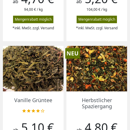
ab
ab
94,00 € / kg
104,00 € / kg
Mengenrabatt möglich
Mengenrabatt möglich
*inkl. MwSt. zzgl. Versand
*inkl. MwSt. zzgl. Versand
NEU
Vanille Grüntee
Herbstlicher
Spaziergang





5,10 €
4,80 €
Preis
Preis
ab
ab