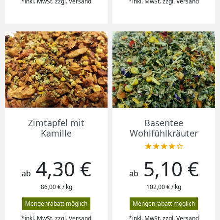
*inkl. MwSt. zzgl. Versand
*inkl. MwSt. zzgl. Versand
Zimtapfel mit
Basentee
Kamille
Wohlfühlkräuter





4,30 €
5,10 €
Preis
Preis
ab
ab
86,00 € / kg
102,00 € / kg
Mengenrabatt möglich
Mengenrabatt möglich
*inkl. MwSt. zzgl. Versand
*inkl. MwSt. zzgl. Versand