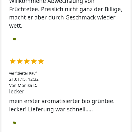
Willkommene Abwechslung von
Früchtetee. Preislich nicht ganz der Billige,
macht er aber durch Geschmack wieder
wett.
flag





verifizierter Kauf
21.01.15, 12:32
Von Monika D.
lecker
mein erster aromatisierter bio grüntee.
lecker! Lieferung war schnell.....
flag