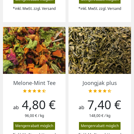
*inkl. MwSt. zzgl. Versand
*inkl. MwSt. zzgl. Versand
Melone-Mint Tee
Joongjak plus










4,80 €
7,40 €
Preis
Preis
ab
ab
96,00 € / kg
148,00 € / kg
Mengenrabatt möglich
Mengenrabatt möglich