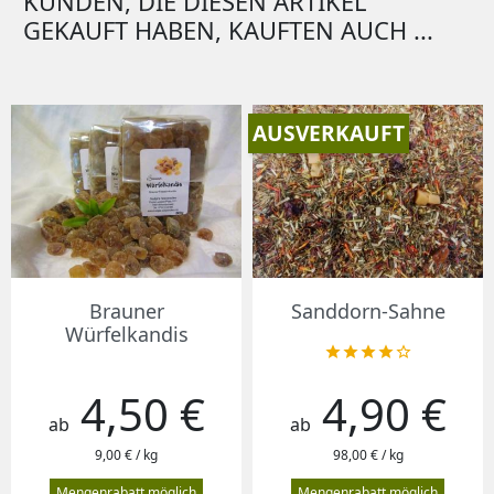
KUNDEN, DIE DIESEN ARTIKEL
GEKAUFT HABEN, KAUFTEN AUCH ...
AUSVERKAUFT
Brauner
Sanddorn-Sahne
Würfelkandis





4,50 €
4,90 €
Preis
Preis
ab
ab
9,00 € / kg
98,00 € / kg
Mengenrabatt möglich
Mengenrabatt möglich