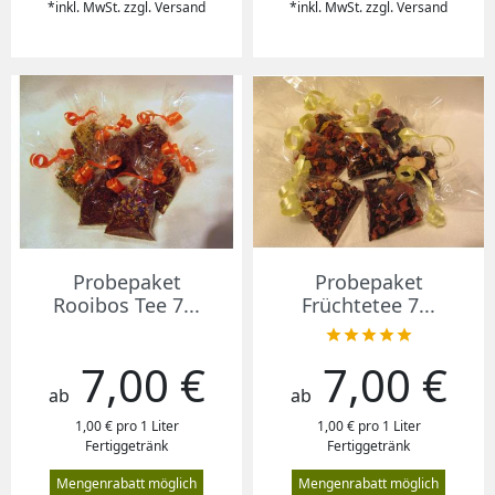
*inkl. MwSt. zzgl. Versand
*inkl. MwSt. zzgl. Versand
Probepaket
Probepaket
Rooibos Tee 7...
Früchtetee 7...





7,00 €
7,00 €
Preis
Preis
ab
ab
1,00 € pro 1 Liter
1,00 € pro 1 Liter
Fertiggetränk
Fertiggetränk
Mengenrabatt möglich
Mengenrabatt möglich