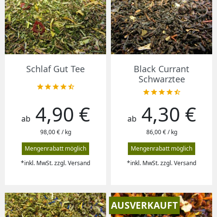
Schlaf Gut Tee
Black Currant
Schwarztee










4,90 €
4,30 €
Preis
Preis
ab
ab
98,00 € / kg
86,00 € / kg
Mengenrabatt möglich
Mengenrabatt möglich
*inkl. MwSt. zzgl. Versand
*inkl. MwSt. zzgl. Versand
AUSVERKAUFT