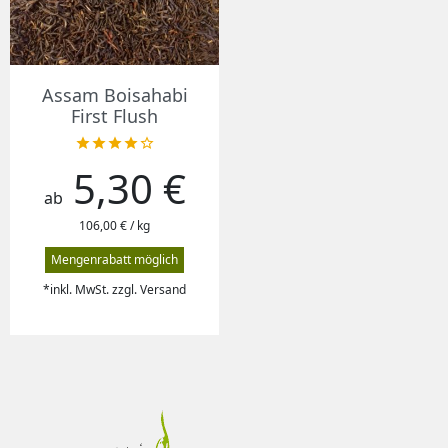
Assam Boisahabi
First Flush





5,30 €
Preis
ab
106,00 € / kg
Mengenrabatt möglich
*inkl. MwSt. zzgl. Versand