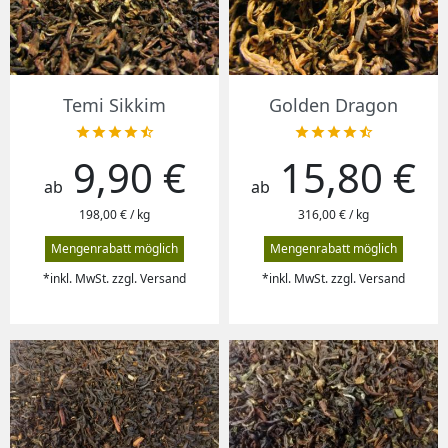
Temi Sikkim
Golden Dragon










9,90 €
15,80 €
Preis
Preis
ab
ab
198,00 € / kg
316,00 € / kg
Mengenrabatt möglich
Mengenrabatt möglich
*inkl. MwSt. zzgl. Versand
*inkl. MwSt. zzgl. Versand