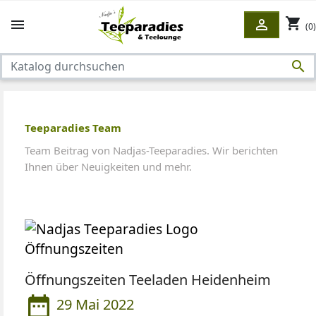
shopping_cart


(0)

Teeparadies Team
Team Beitrag von Nadjas-Teeparadies. Wir berichten
Ihnen über Neuigkeiten und mehr.
Öffnungszeiten Teeladen Heidenheim
date_range
29 Mai 2022