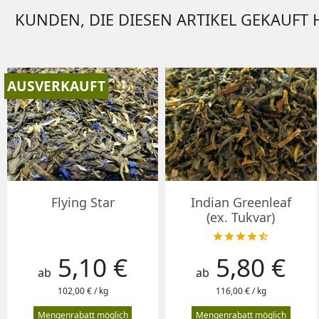
KUNDEN, DIE DIESEN ARTIKEL GEKAUFT 
AUSVERKAUFT
Vorschau
Vorschau


Flying Star
Indian Greenleaf
(ex. Tukvar)





5,10 €
5,80 €
Preis
Preis
ab
ab
102,00 € / kg
116,00 € / kg
Mengenrabatt möglich
Mengenrabatt möglich