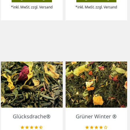
*inkl. MwSt. zzgl. Versand
*inkl. MwSt. zzgl. Versand
Vorschau
Vorschau


Glücksdrache®
Grüner Winter ®









