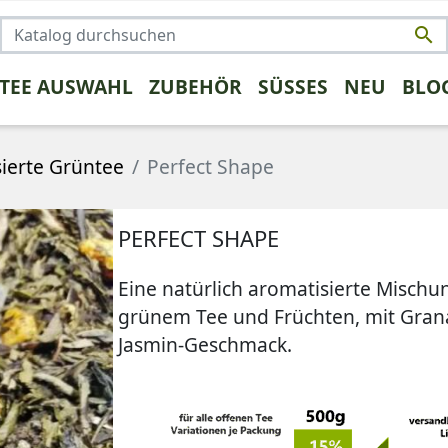

 TEE AUSWAHL
ZUBEHÖR
SÜSSES
NEU
BLO
NSTIGES
TRENDS
FRÜCHTETEE
KAFFEE UMSTEIGER
KRÄUTERTEE
PROBEPAK
ROOIBO
ierte Grüntee
Perfect Shape
PERFECT SHAPE
rüntee
Eine natürlich aromatisierte Mischu
grünem Tee und Früchten, mit Grana
Jasmin-Geschmack.