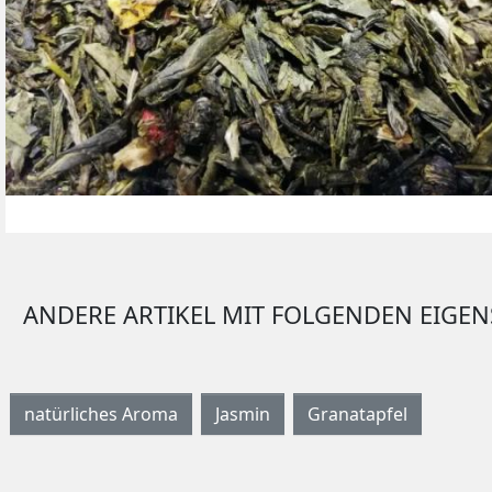
OOLONG TEE
GELBER TEE
BEUTELTEES
ANDERE ARTIKEL MIT FOLGENDEN EIGE
natürliches Aroma
Jasmin
Granatapfel