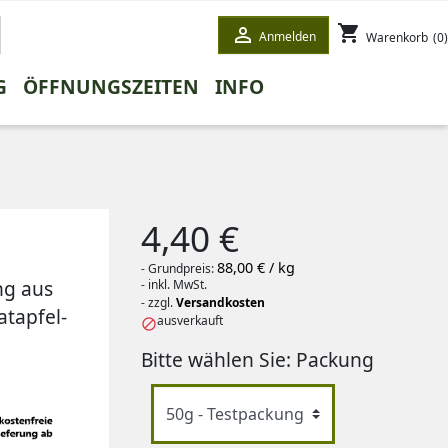
shopping_cart

Anmelden
Warenkorb
(0)
G
ÖFFNUNGSZEITEN
INFO
ETE
STEE
WINTERTEE
HONEYBUSHTEE
GESCHENKE
WEISSER TEE
4,40 €
88,00 € / kg
- Grundpreis:
ng aus
- inkl. MwSt.
- zzgl.
Versandkosten
tapfel-
ausverkauft

Bitte wählen Sie: Packung