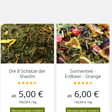
Vorschau
Vorschau


Die 8 Schätze der
Sonnentee -
Shaolin
Erdbeer - Orange










5,00 €
6,00 €
Preis
Preis
ab
ab
100,00 € / kg
120,00 € / kg
Mengenrabatt möglich
Mengenrabatt möglich