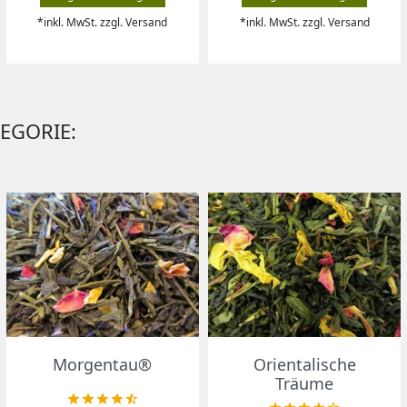
*inkl. MwSt. zzgl. Versand
*inkl. MwSt. zzgl. Versand
TEGORIE:
Vorschau
Vorschau


Morgentau®
Orientalische
Träume




