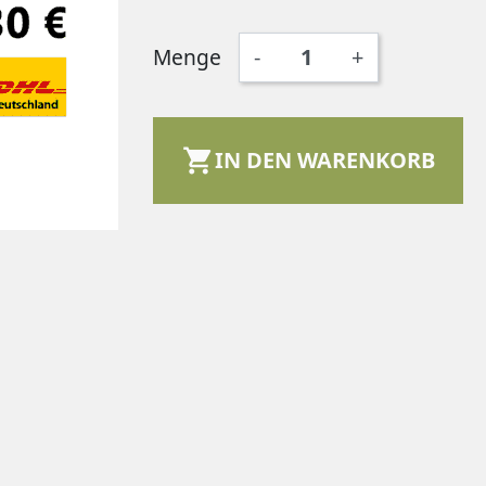
Menge
-
+

IN DEN WARENKORB