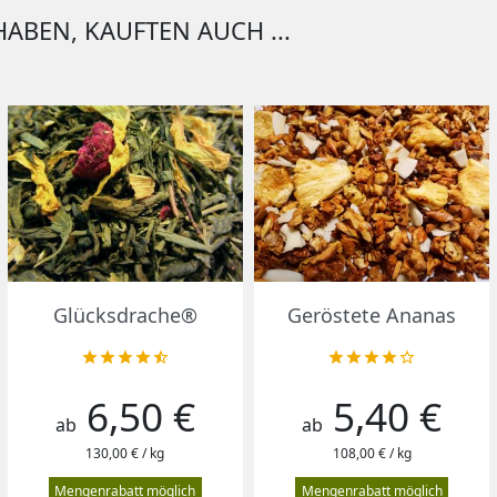
HABEN, KAUFTEN AUCH ...
Vorschau
Vorschau


Glücksdrache®
Geröstete Ananas










6,50 €
5,40 €
Preis
Preis
ab
ab
130,00 € / kg
108,00 € / kg
Mengenrabatt möglich
Mengenrabatt möglich