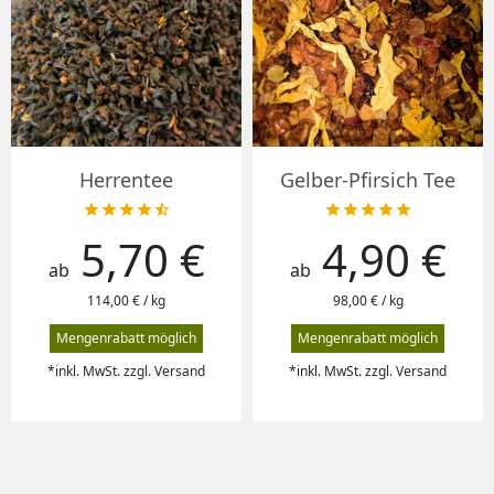
Herrentee
Gelber-Pfirsich Tee










5,70 €
4,90 €
Preis
Preis
ab
ab
114,00 € / kg
98,00 € / kg
Mengenrabatt möglich
Mengenrabatt möglich
*inkl. MwSt. zzgl. Versand
*inkl. MwSt. zzgl. Versand